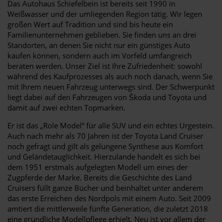
Das Autohaus Schiefelbein ist bereits seit 1990 in
Weißwasser und der umliegenden Region tätig. Wir legen
großen Wert auf Tradition und sind bis heute ein
Familienunternehmen geblieben. Sie finden uns an drei
Standorten, an denen Sie nicht nur ein günstiges Auto
kaufen können, sondern auch im Vorfeld umfangreich
beraten werden. Unser Ziel ist Ihre Zufriedenheit: sowohl
während des Kaufprozesses als auch noch danach, wenn Sie
mit Ihrem neuen Fahrzeug unterwegs sind. Der Schwerpunkt
liegt dabei auf den Fahrzeugen von Škoda und Toyota und
damit auf zwei echten Topmarken.
Er ist das „Role Model“ für alle SUV und ein echtes Urgestein.
Auch nach mehr als 70 Jahren ist der Toyota Land Cruiser
noch gefragt und gilt als gelungene Synthese aus Komfort
und Geländetauglichkeit. Hierzulande handelt es sich bei
dem 1951 erstmals aufgelegten Modell um eines der
Zugpferde der Marke. Bereits die Geschichte des Land
Cruisers füllt ganze Bücher und beinhaltet unter anderem
das erste Erreichen des Nordpols mit einem Auto. Seit 2009
amtiert die mittlerweile fünfte Generation, die zuletzt 2018
eine gründliche Modellpflege erhielt. Neu ist vor allem der