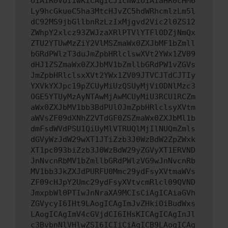
OiAiR0VUIiwKICAgICJ1cmwiOiAiaHR0cHM6
Ly9hcGkueC5ha3MtcHJvZC5hdWRhcmlzLm5l
dC92MS9jbGllbnRzLzIxMjgvd2Vic2l0ZS12
ZWhpY2xlcz93ZWJzaXRlPTVlYTFlODZjNmQx
ZTU2YTUwMzZiY2VlMSZmaWx0ZXJbMF1bZmll
bGRdPWlzT3duJmZpbHRlclswXVt2YWx1ZV09
dHJ1ZSZmaWx0ZXJbMV1bZmllbGRdPW1vZGVs
JmZpbHRlclsxXVt2YWx1ZV09JTVCJTdCJTIy
YXVkYXJpc19pZCUyMiUzQSUyMjViODNlMzc3
OGE5YTUyMzAyNTAwMjAwMCUyMiU3RCU1RCZm
aWx0ZXJbMV1bb3BdPUlOJmZpbHRlclsyXVtm
aWVsZF09dXNhZ2VTdGF0ZSZmaWx0ZXJbMl1b
dmFsdWVdPSU1QiUyMlVTRUQlMjIlNUQmZmls
dGVyWzJdW29wXT1JTiZzb3J0WzBdW2ZpZWxk
XT1pc093biZzb3J0WzBdW29yZGVyXT1ERVND
JnNvcnRbMV1bZmllbGRdPWlzVG9wJnNvcnRb
MV1bb3JkZXJdPURFU0Mmc29ydFsyXVtmaWVs
ZF09cHJpY2Umc29ydFsyXVtvcmRlcl09QVND
JmxpbWl0PTIwJnNraXA9MCIsCiAgICAiaGVh
ZGVycyI6IHt9LAogICAgImJvZHkiOiBudWxs
LAogICAgImV4cGVjdCI6IHsKICAgICAgInJl
c3BvbnNlVHlwZSI6ICIiCiAgICB9LAogICAg