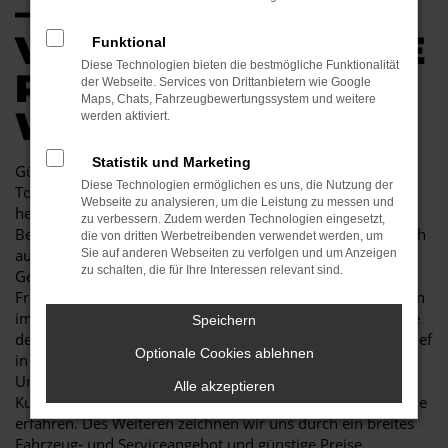
–
VERTRAUENSVOLLE
Funktional
Diese Technologien bieten die bestmögliche Funktionalität
R AUTOKAUF IN
der Webseite. Services von Drittanbietern wie Google
Maps, Chats, Fahrzeugbewertungssystem und weitere
WEISSWASSER
werden aktiviert.
Statistik und Marketing
Günstige Mobilität in Weißwasser kann so einfach sein. Ein
Diese Technologien ermöglichen es uns, die Nutzung der
Toyota Land Cruiser Gebrauchtwagen besticht durch seine
Webseite zu analysieren, um die Leistung zu messen und
herausragende Qualität und erweist sich als jahrelanger
zu verbessern. Zudem werden Technologien eingesetzt,
Begleiter. Sowohl im Stadtverkehr von Weißwasser als auch
die von dritten Werbetreibenden verwendet werden, um
auf Landstraße und Autobahn ist der Toyota Land Cruiser
Sie auf anderen Webseiten zu verfolgen und um Anzeigen
zu schalten, die für Ihre Interessen relevant sind.
Gebrauchtwagen eine perfekte Lösung und wird Ihnen viel
Freude bereiten. Unser Autohaus ist seit mehr als 30 Jahren
im Geschäft. Wir sind nicht nur Experten für Fahrzeuge wie
Speichern
den Toyota Land Cruiser Gebrauchtwagen, sondern auch tief
Optionale Cookies ablehnen
in der Region Weißwasser verankert. In unserem
Unternehmen zählen noch Werte wie Vertrauen und
Alle akzeptieren
Kundennähe, was Sie in jeder Beratung im positivsten Sinne
erfahren. Des Weiteren zeichnen wir uns durch ein breites
Fahrzeug- und Serviceangebot und günstige Preise