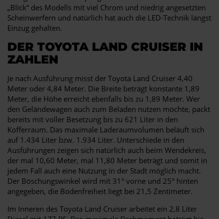
„Blick“ des Modells mit viel Chrom und niedrig angesetzten
Scheinwerfern und natürlich hat auch die LED-Technik längst
Einzug gehalten.
DER TOYOTA LAND CRUISER IN
ZAHLEN
Je nach Ausführung misst der Toyota Land Cruiser 4,40
Meter oder 4,84 Meter. Die Breite beträgt konstante 1,89
Meter, die Höhe erreicht ebenfalls bis zu 1,89 Meter. Wer
den Geländewagen auch zum Beladen nutzen möchte, packt
bereits mit voller Besetzung bis zu 621 Liter in den
Kofferraum. Das maximale Laderaumvolumen beläuft sich
auf 1.434 Liter bzw. 1.934 Liter. Unterschiede in den
Ausführungen zeigen sich natürlich auch beim Wendekreis,
der mal 10,60 Meter, mal 11,80 Meter beträgt und somit in
jedem Fall auch eine Nutzung in der Stadt möglich macht.
Der Böschungswinkel wird mit 31° vorne und 25° hinten
angegeben, die Bodenfreiheit liegt bei 21,5 Zentimeter.
Im Inneren des Toyota Land Cruiser arbeitet ein 2,8 Liter
Diesel mit 177 PS. Das maximale Drehmoment beträgt bis