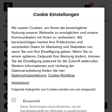
0
Zum
Hauptinhalt
Cookie Einstellungen
springen
Startseite
Weißwasser
Toyota
Toyota Land Cruiser
Toyota Land
Cruiser Gebrauchtwagen für Weißwasser
Wir nutzen Cookies, um Ihnen die bestmögliche
Nutzung unserer Webseite zu ermöglichen und unsere
Kommunikation mit Ihnen zu verbessern. Wir
TOYOTA LAND
berücksichtigen hierbei Ihre Präferenzen und
verarbeiten Daten für Marketing und Statistiken nur,
CRUISER
wenn Sie uns Ihre Einwilligung geben. Wenn Sie zu
einem späteren Zeitpunkt Ihre Meinung ändern, können
GEBRAUCHTWAGEN
Sie die Einwilligung jederzeit für die Zukunft widerrufen.
Weitere Informationen zum Umfang der
FÜR WEISSWASSER
Datenverarbeitung finden Sie hier:
Datenschutzerklärung
,
Cookie-Richtlinie
.
Impressum
TOYOTA LAND
Folgende Kategorien von Cookies werden von uns eingesetzt:
CRUISER
Essentiell
GEBRAUCHTWAGEN
Diese Technologien sind erforderlich, um die
Kernfunktionalität der Webseite zu gewährleisten.