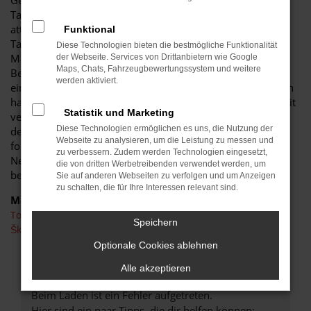
Gebrauchten. Die Rede ist natürlich von einer Toyota Hilux
Tageszulassung und damit einer cleveren Methode, um
attraktive Rabatte anzubieten. Jede Toyota Hilux
Funktional
Tageszulassung ist ein Neuwagen, der noch kein einziges
Diese Technologien bieten die bestmögliche Funktionalität
Mal auf der Straße oder anderswo gefahren wurde. Die
der Webseite. Services von Drittanbietern wie Google
Maps, Chats, Fahrzeugbewertungssystem und weitere
Besonderheit liegt in der namensgebenden Zulassung für
werden aktiviert.
einen Tag, womit es sich formal um einen Gebrauchtwagen
handelt. Notwendig ist dieser in der Automobilbranche weit
Statistik und Marketing
verbreitete „Trick“, damit die preislichen Vorgaben seitens
Diese Technologien ermöglichen es uns, die Nutzung der
der Automobilhersteller umgangen werden. Anders
Webseite zu analysieren, um die Leistung zu messen und
formuliert: als Toyota Hilux Tageszulassung lässt sich ein
zu verbessern. Zudem werden Technologien eingesetzt,
Neuwagen deutlich günstiger verkaufen, was wir natürlich
die von dritten Werbetreibenden verwendet werden, um
bereitwillig nutzen.
Sie auf anderen Webseiten zu verfolgen und um Anzeigen
zu schalten, die für Ihre Interessen relevant sind.
Marken
Toyota
Speichern
Škoda
Optionale Cookies ablehnen
FEHLER: NETWORK ERROR
Alle akzeptieren
Beim Laden ist ein Fehler aufgetreten.
Hier sind ein paar Tipps, die dir helfen können: