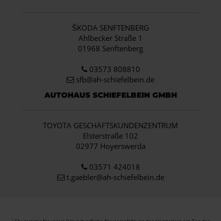
ŠKODA SENFTENBERG
Ahlbecker Straße 1
01968 Senftenberg
03573 808810
sfb@ah-schiefelbein.de
AUTOHAUS SCHIEFELBEIN GMBH
TOYOTA GESCHÄFTSKUNDENZENTRUM
Elsterstraße 102
02977 Hoyerswerda
03571 424018
t.gaebler@ah-schiefelbein.de
Ehemaliger Neupreis (Unverbindliche Preisempfehlung des Herstellers am Tag der
1