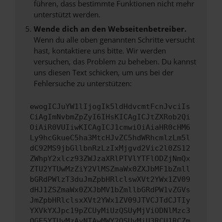
führen, dass bestimmte Funktionen nicht mehr
unterstützt werden.
Wende dich an den Webseitenbetreiber.
Wenn du alle oben genannten Schritte versucht
hast, kontaktiere uns bitte. Wir werden
versuchen, das Problem zu beheben. Du kannst
uns diesen Text schicken, um uns bei der
Fehlersuche zu unterstützen:
ewogICJuYW1lIjogIk5ldHdvcmtFcnJvciIs
CiAgImNvbmZpZyI6IHsKICAgICJtZXRob2Qi
OiAiR0VUIiwKICAgICJ1cmwiOiAiaHR0cHM6
Ly9hcGkueC5ha3MtcHJvZC5hdWRhcmlzLm5l
dC92MS9jbGllbnRzLzIxMjgvd2Vic2l0ZS12
ZWhpY2xlcz93ZWJzaXRlPTVlYTFlODZjNmQx
ZTU2YTUwMzZiY2VlMSZmaWx0ZXJbMF1bZmll
bGRdPWlzT3duJmZpbHRlclswXVt2YWx1ZV09
dHJ1ZSZmaWx0ZXJbMV1bZmllbGRdPW1vZGVs
JmZpbHRlclsxXVt2YWx1ZV09JTVCJTdCJTIy
YXVkYXJpc19pZCUyMiUzQSUyMjViODNlMzc3
OGE5YTUyMzAyNTAwMWY2OSUyMiU3RCU1RCZm