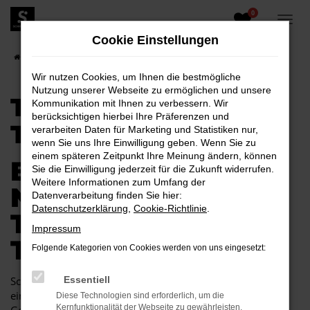
0
Zum
Hauptinhalt
Cookie Einstellungen
springen
Startseite
Toyota
Toyota Hilux
Toyota Hilux Tageszulassung
Wir nutzen Cookies, um Ihnen die bestmögliche
Nutzung unserer Webseite zu ermöglichen und unsere
TOYOTA HILUX
Kommunikation mit Ihnen zu verbessern. Wir
berücksichtigen hierbei Ihre Präferenzen und
TAGESZULASSUNG
verarbeiten Daten für Marketing und Statistiken nur,
wenn Sie uns Ihre Einwilligung geben. Wenn Sie zu
einem späteren Zeitpunkt Ihre Meinung ändern, können
BEINAHE EIN
Sie die Einwilligung jederzeit für die Zukunft widerrufen.
Weitere Informationen zum Umfang der
NEUWAGEN – IHRE
Datenverarbeitung finden Sie hier:
Datenschutzerklärung
,
Cookie-Richtlinie
.
TOYOTA HILUX
Impressum
TAGESZULASSUNG
Folgende Kategorien von Cookies werden von uns eingesetzt:
Schon gehört? Beim Autohaus Schiefelbein erhalten Sie
Essentiell
einen Neuwagen und zahlen hierfür den Preis für einen
Diese Technologien sind erforderlich, um die
Kernfunktionalität der Webseite zu gewährleisten.