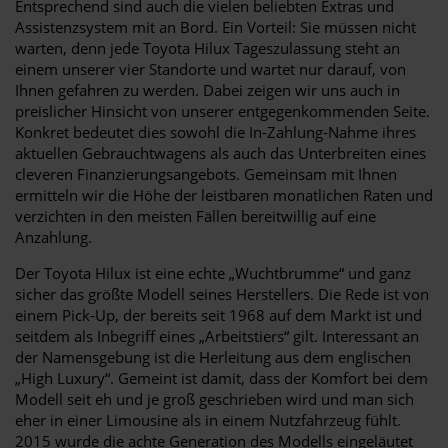
Entsprechend sind auch die vielen beliebten Extras und
Assistenzsystem mit an Bord. Ein Vorteil: Sie müssen nicht
warten, denn jede Toyota Hilux Tageszulassung steht an
einem unserer vier Standorte und wartet nur darauf, von
Ihnen gefahren zu werden. Dabei zeigen wir uns auch in
preislicher Hinsicht von unserer entgegenkommenden Seite.
Konkret bedeutet dies sowohl die In-Zahlung-Nahme ihres
aktuellen Gebrauchtwagens als auch das Unterbreiten eines
cleveren Finanzierungsangebots. Gemeinsam mit Ihnen
ermitteln wir die Höhe der leistbaren monatlichen Raten und
verzichten in den meisten Fällen bereitwillig auf eine
Anzahlung.
Der Toyota Hilux ist eine echte „Wuchtbrumme“ und ganz
sicher das größte Modell seines Herstellers. Die Rede ist von
einem Pick-Up, der bereits seit 1968 auf dem Markt ist und
seitdem als Inbegriff eines „Arbeitstiers“ gilt. Interessant an
der Namensgebung ist die Herleitung aus dem englischen
„High Luxury“. Gemeint ist damit, dass der Komfort bei dem
Modell seit eh und je groß geschrieben wird und man sich
eher in einer Limousine als in einem Nutzfahrzeug fühlt.
2015 wurde die achte Generation des Modells eingeläutet