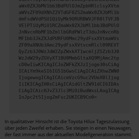
aWx0ZXJbMV1bb3BdPUlOJmZpbHRlclsyXVtm
aWVsZF09dXNhZ2VTdGF0ZSZmaWx0ZXJbMl1b
dmFsdWVdPSU1QiUyMk9ORURBWVJFR0lTVFJB
VElPTiUyMiU1RCZmaWx0ZXJbMl1bb3BdPUlO
JnNvcnRbMF1bZmllbGRdPWlzT3duJnNvcnRb
MF1bb3JkZXJdPURFU0Mmc29ydFsxXVtmaWVs
ZF09aXNUb3Amc29ydFsxXVtvcmRlcl09REVT
QyZzb3J0WzJdW2ZpZWxkXT1wcmljZSZzb3J0
WzJdW29yZGVyXT1BU0MmbGltaXQ9MjAmc2tp
cD0wIiwKICAgICJoZWFkZXJzIjoge30sCiAg
ICAiYm9keSI6IG51bGwsCiAgICAiZXhwZWN0
IjogewogICAgICAicmVzcG9uc2VUeXBlIjog
IiIKICAgIH0sCiAgICAidGltZW91dCI6IDAs
CiAgICAicHJvZ3Jlc3MiOiBudWxsLAogICAg
InJpc2t5IjogZmFsc2UKICB9Cn0=
In qualitativer Hinsicht ist die Toyota Hilux Tageszulassung
über jeden Zweifel erhaben. Sie steigen in einen Neuwagen,
der fast immer aus der aktuellen Modellgeneration stammt.