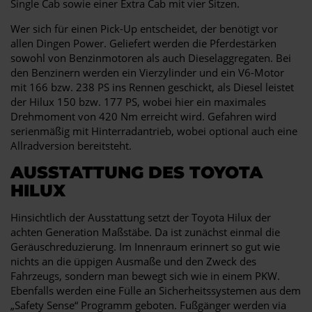
Single Cab sowie einer Extra Cab mit vier Sitzen.
Wer sich für einen Pick-Up entscheidet, der benötigt vor
allen Dingen Power. Geliefert werden die Pferdestärken
sowohl von Benzinmotoren als auch Dieselaggregaten. Bei
den Benzinern werden ein Vierzylinder und ein V6-Motor
mit 166 bzw. 238 PS ins Rennen geschickt, als Diesel leistet
der Hilux 150 bzw. 177 PS, wobei hier ein maximales
Drehmoment von 420 Nm erreicht wird. Gefahren wird
serienmäßig mit Hinterradantrieb, wobei optional auch eine
Allradversion bereitsteht.
AUSSTATTUNG DES TOYOTA
HILUX
Hinsichtlich der Ausstattung setzt der Toyota Hilux der
achten Generation Maßstäbe. Da ist zunächst einmal die
Geräuschreduzierung. Im Innenraum erinnert so gut wie
nichts an die üppigen Ausmaße und den Zweck des
Fahrzeugs, sondern man bewegt sich wie in einem PKW.
Ebenfalls werden eine Fülle an Sicherheitssystemen aus dem
„Safety Sense“ Programm geboten. Fußgänger werden via