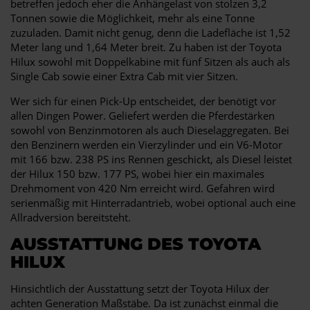
betreffen jedoch eher die Anhängelast von stolzen 3,2
Tonnen sowie die Möglichkeit, mehr als eine Tonne
zuzuladen. Damit nicht genug, denn die Ladefläche ist 1,52
Meter lang und 1,64 Meter breit. Zu haben ist der Toyota
Hilux sowohl mit Doppelkabine mit fünf Sitzen als auch als
Single Cab sowie einer Extra Cab mit vier Sitzen.
Wer sich für einen Pick-Up entscheidet, der benötigt vor
allen Dingen Power. Geliefert werden die Pferdestärken
sowohl von Benzinmotoren als auch Dieselaggregaten. Bei
den Benzinern werden ein Vierzylinder und ein V6-Motor
mit 166 bzw. 238 PS ins Rennen geschickt, als Diesel leistet
der Hilux 150 bzw. 177 PS, wobei hier ein maximales
Drehmoment von 420 Nm erreicht wird. Gefahren wird
serienmäßig mit Hinterradantrieb, wobei optional auch eine
Allradversion bereitsteht.
AUSSTATTUNG DES TOYOTA
HILUX
Hinsichtlich der Ausstattung setzt der Toyota Hilux der
achten Generation Maßstäbe. Da ist zunächst einmal die