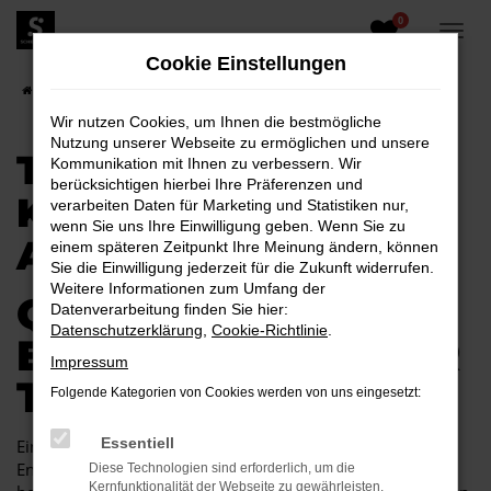
0
Zum
Hauptinhalt
Cookie Einstellungen
springen
Startseite
Toyota
Toyota Hilux kaufen - Top Angebote
Wir nutzen Cookies, um Ihnen die bestmögliche
Nutzung unserer Webseite zu ermöglichen und unsere
TOYOTA HILUX
Kommunikation mit Ihnen zu verbessern. Wir
berücksichtigen hierbei Ihre Präferenzen und
KAUFEN - TOP
verarbeiten Daten für Marketing und Statistiken nur,
wenn Sie uns Ihre Einwilligung geben. Wenn Sie zu
ANGEBOTE
einem späteren Zeitpunkt Ihre Meinung ändern, können
Sie die Einwilligung jederzeit für die Zukunft widerrufen.
Weitere Informationen zum Umfang der
QUALITÄT DER
Datenverarbeitung finden Sie hier:
Datenschutzerklärung
,
Cookie-Richtlinie
.
EXTRAKLASSE: DER
Impressum
TOYOTA HILUX
Folgende Kategorien von Cookies werden von uns eingesetzt:
Essentiell
Ein Toyota Hilux stellt in vielerlei Hinsicht die passende
Entscheidung für Ihre Mobilität dar. Das Fahrzeug hat sich
Diese Technologien sind erforderlich, um die
Kernfunktionalität der Webseite zu gewährleisten.