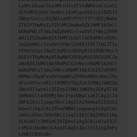
Ly9hcGkueC5ha3MtcHJvZC5hdWRhcmlzLm5l
dC92MS9jbGllbnRzLzIxMjgvd2Vic2l0ZS12
ZWhpY2xlcz93ZWJzaXRlPTVlYTFlODZjNmQx
ZTU2YTUwMzZiY2VlMSZmaWx0ZXJbMF1bZmll
bGRdPWlzT3duJmZpbHRlclswXVt2YWx1ZV09
dHJ1ZSZmaWx0ZXJbMV1bZmllbGRdPW1vZGVs
JmZpbHRlclsxXVt2YWx1ZV09JTVCJTdCJTIy
YXVkYXJpc19pZCUyMiUzQSUyMjViODNlMzc3
OGE5YTUyMzAyNTAwMWY2OSUyMiU3RCU1RCZm
aWx0ZXJbMV1bb3BdPUlOJnNvcnRbMF1bZmll
bGRdPWlzT3duJnNvcnRbMF1bb3JkZXJdPURF
U0Mmc29ydFsxXVtmaWVsZF09aXNUb3Amc29y
dFsxXVtvcmRlcl09REVTQyZzb3J0WzJdW2Zp
ZWxkXT1wcmljZSZzb3J0WzJdW29yZGVyXT1B
U0MmbGltaXQ9MjAmc2tpcD0wIiwKICAgICJo
ZWFkZXJzIjoge30sCiAgICAiYm9keSI6IG51
bGwsCiAgICAiZXhwZWN0IjogewogICAgICAi
cmVzcG9uc2VUeXBlIjogIiIKICAgIH0sCiAg
ICAidGltZW91dCI6IDAsCiAgICAicHJvZ3Jl
c3MiOiBudWxsLAogICAgInJpc2t5IjogZmFs
c2UKICB9Cn0=