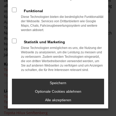
bewährt und überzeugt zudem in den Tests und Vergleichen
aller gängigen Automobilzeitschriften. Einer der Gründe mag
in der Vielseitigkeit des Toyota Hilux liegen, der sich sowohl
Funktional
für Fahrten in der Innenstadt als auch für Landstraße und
Diese Technologien bieten die bestmögliche Funktionalität
Autobahn eignet. Im Autohaus Schiefelbein finden Sie Ihren
der Webseite. Services von Drittanbietern wie Google
Maps, Chats, Fahrzeugbewertungssystem und weitere
Toyota Hilux in einer ganzen Reihe von Ausführungen.
werden aktiviert.
Natürlich erhalten Sie die Möglichkeit, einen Neuwagen nach
Ihren eigenen Vorstellungen zu konfigurieren. Darüber
Statistik und Marketing
hinaus verkaufen wir Ihnen günstige Neuwagen als Toyota
Diese Technologien ermöglichen es uns, die Nutzung der
Hilux Tageszulassung oder lassen mit Gebraucht- und
Webseite zu analysieren, um die Leistung zu messen und
Jahreswagen die Preise in den Keller sinken.
zu verbessern. Zudem werden Technologien eingesetzt,
die von dritten Werbetreibenden verwendet werden, um
Kategorie
Sie auf anderen Webseiten zu verfolgen und um Anzeigen
Toyota Hilux Neuwagen
zu schalten, die für Ihre Interessen relevant sind.
Toyota Hilux Tageszulassung
Speichern
Lieferservice
Optionale Cookies ablehnen
Toyota Hilux Kamenz
Alle akzeptieren
Toyota Hilux Hoyerswerda
Toyota Hilux Cottbus
Toyota Hilux Senftenberg