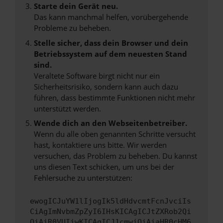
Starte dein Gerät neu.
Das kann manchmal helfen, vorübergehende
Probleme zu beheben.
Stelle sicher, dass dein Browser und dein
Betriebssystem auf dem neuesten Stand
sind.
Veraltete Software birgt nicht nur ein
Sicherheitsrisiko, sondern kann auch dazu
führen, dass bestimmte Funktionen nicht mehr
unterstützt werden.
Wende dich an den Webseitenbetreiber.
Wenn du alle oben genannten Schritte versucht
hast, kontaktiere uns bitte. Wir werden
versuchen, das Problem zu beheben. Du kannst
uns diesen Text schicken, um uns bei der
Fehlersuche zu unterstützen:
ewogICJuYW1lIjogIk5ldHdvcmtFcnJvciIs
CiAgImNvbmZpZyI6IHsKICAgICJtZXRob2Qi
OiAiR0VUIiwKICAgICJ1cmwiOiAiaHR0cHM6