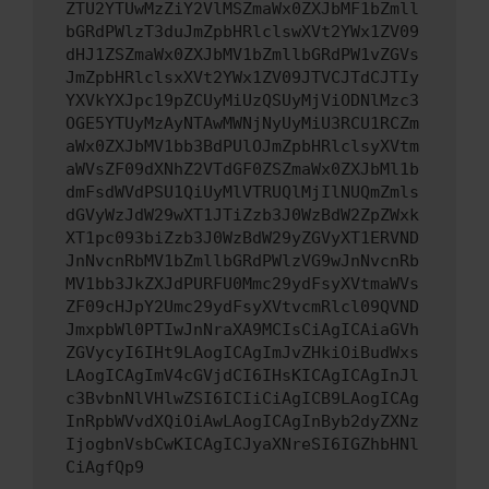
ZTU2YTUwMzZiY2VlMSZmaWx0ZXJbMF1bZmll
bGRdPWlzT3duJmZpbHRlclswXVt2YWx1ZV09
dHJ1ZSZmaWx0ZXJbMV1bZmllbGRdPW1vZGVs
JmZpbHRlclsxXVt2YWx1ZV09JTVCJTdCJTIy
YXVkYXJpc19pZCUyMiUzQSUyMjViODNlMzc3
OGE5YTUyMzAyNTAwMWNjNyUyMiU3RCU1RCZm
aWx0ZXJbMV1bb3BdPUlOJmZpbHRlclsyXVtm
aWVsZF09dXNhZ2VTdGF0ZSZmaWx0ZXJbMl1b
dmFsdWVdPSU1QiUyMlVTRUQlMjIlNUQmZmls
dGVyWzJdW29wXT1JTiZzb3J0WzBdW2ZpZWxk
XT1pc093biZzb3J0WzBdW29yZGVyXT1ERVND
JnNvcnRbMV1bZmllbGRdPWlzVG9wJnNvcnRb
MV1bb3JkZXJdPURFU0Mmc29ydFsyXVtmaWVs
ZF09cHJpY2Umc29ydFsyXVtvcmRlcl09QVND
JmxpbWl0PTIwJnNraXA9MCIsCiAgICAiaGVh
ZGVycyI6IHt9LAogICAgImJvZHkiOiBudWxs
LAogICAgImV4cGVjdCI6IHsKICAgICAgInJl
c3BvbnNlVHlwZSI6ICIiCiAgICB9LAogICAg
InRpbWVvdXQiOiAwLAogICAgInByb2dyZXNz
IjogbnVsbCwKICAgICJyaXNreSI6IGZhbHNl
CiAgfQp9