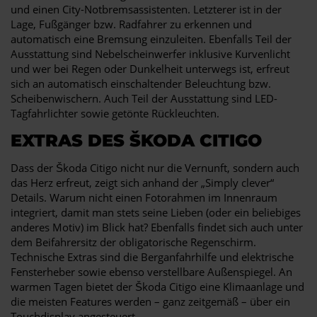
und einen City-Notbremsassistenten. Letzterer ist in der
Lage, Fußgänger bzw. Radfahrer zu erkennen und
automatisch eine Bremsung einzuleiten. Ebenfalls Teil der
Ausstattung sind Nebelscheinwerfer inklusive Kurvenlicht
und wer bei Regen oder Dunkelheit unterwegs ist, erfreut
sich an automatisch einschaltender Beleuchtung bzw.
Scheibenwischern. Auch Teil der Ausstattung sind LED-
Tagfahrlichter sowie getönte Rückleuchten.
EXTRAS DES ŠKODA CITIGO
Dass der Škoda Citigo nicht nur die Vernunft, sondern auch
das Herz erfreut, zeigt sich anhand der „Simply clever“
Details. Warum nicht einen Fotorahmen im Innenraum
integriert, damit man stets seine Lieben (oder ein beliebiges
anderes Motiv) im Blick hat? Ebenfalls findet sich auch unter
dem Beifahrersitz der obligatorische Regenschirm.
Technische Extras sind die Berganfahrhilfe und elektrische
Fensterheber sowie ebenso verstellbare Außenspiegel. An
warmen Tagen bietet der Škoda Citigo eine Klimaanlage und
die meisten Features werden – ganz zeitgemäß – über ein
Touchdisplay angesteuert.