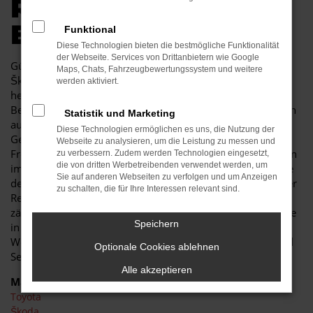
R AUTOKAUF IN
ELSTERWERDA
Funktional
Diese Technologien bieten die bestmögliche Funktionalität
der Webseite. Services von Drittanbietern wie Google
Günstige Mobilität in Elsterwerda kann so einfach sein. Ein
Maps, Chats, Fahrzeugbewertungssystem und weitere
Škoda Citigo Gebrauchtwagen besticht durch seine
werden aktiviert.
herausragende Qualität und erweist sich als jahrelanger
Begleiter. Sowohl im Stadtverkehr von Elsterwerda als auch
Statistik und Marketing
auf Landstraße und Autobahn ist der Škoda Citigo
Diese Technologien ermöglichen es uns, die Nutzung der
Gebrauchtwagen eine perfekte Lösung und wird Ihnen viel
Webseite zu analysieren, um die Leistung zu messen und
Freude bereiten. Unser Autohaus ist seit mehr als 30 Jahren
zu verbessern. Zudem werden Technologien eingesetzt,
die von dritten Werbetreibenden verwendet werden, um
im Geschäft. Wir sind nicht nur Experten für Fahrzeuge wie
Sie auf anderen Webseiten zu verfolgen und um Anzeigen
den Škoda Citigo Gebrauchtwagen, sondern auch tief in der
zu schalten, die für Ihre Interessen relevant sind.
Region Elsterwerda verankert. In unserem Unternehmen
zählen noch Werte wie Vertrauen und Kundennähe, was Sie
Speichern
in jeder Beratung im positivsten Sinne erfahren. Des
Weiteren zeichnen wir uns durch ein breites Fahrzeug- und
Optionale Cookies ablehnen
Serviceangebot und günstige Preise
Alle akzeptieren
Marken
Toyota
Škoda