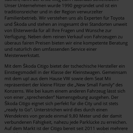
Unser Unternehmen wurde 1990 gegründet und ist ein
traditionsreicher und in der Region verwurzelter
Familienbetrieb. Wir verstehen uns als Experten für Toyota
und Škoda und stehen an insgesamt drei Standorten unweit
von Elsterwerda für all Ihre Fragen und Wünsche zur
Verfügung. Neben dem reinen Verkauf von Fahrzeugen zu
überaus fairen Preisen bieten wir eine kompetente Beratung
und natürlich den umfassenden Service einer
Meisterwerkstatt.
Mit dem Škoda Citigo bietet der tschechische Hersteller ein
Einstiegsmodell in der Klasse der Kleinstwagen. Gemeinsam
mit dem up! aus dem Hause VW sowie dem Seat Mii
repräsentiert der kleine Flitzer die „New Small Family“ des
Konzerns. Wie bei kaum einem anderen Fahrzeug lässt sich
von einer „sprechenden“ Namensgebung ausgehen. Der
Škoda Citigo eignet sich perfekt für die City und ist stets
„ready to Go“. Unterstrichen wird dies durch einen
Wendekreis von gerade einmal 9,80 Meter und der damit
verbundenen Fähigkeit, nahezu jede Parklücke zu erreichen.
Auf dem Markt ist der Citigo bereit seit 2011 wobei mehrere