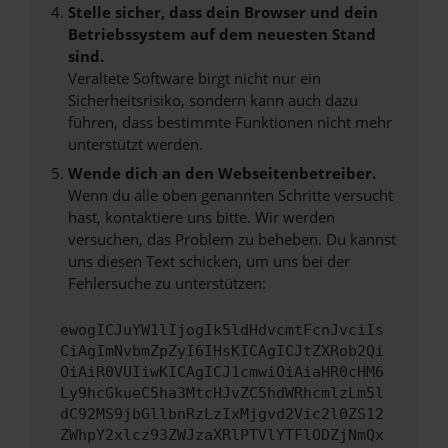
Stelle sicher, dass dein Browser und dein
Betriebssystem auf dem neuesten Stand
sind.
Veraltete Software birgt nicht nur ein
Sicherheitsrisiko, sondern kann auch dazu
führen, dass bestimmte Funktionen nicht mehr
unterstützt werden.
Wende dich an den Webseitenbetreiber.
Wenn du alle oben genannten Schritte versucht
hast, kontaktiere uns bitte. Wir werden
versuchen, das Problem zu beheben. Du kannst
uns diesen Text schicken, um uns bei der
Fehlersuche zu unterstützen:
ewogICJuYW1lIjogIk5ldHdvcmtFcnJvciIs
CiAgImNvbmZpZyI6IHsKICAgICJtZXRob2Qi
OiAiR0VUIiwKICAgICJ1cmwiOiAiaHR0cHM6
Ly9hcGkueC5ha3MtcHJvZC5hdWRhcmlzLm5l
dC92MS9jbGllbnRzLzIxMjgvd2Vic2l0ZS12
ZWhpY2xlcz93ZWJzaXRlPTVlYTFlODZjNmQx