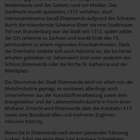
Niederlausitz und des Gebiets rund um Meißen. Das
Stadtrecht wurde spätestens 1372 verliehen, doch
interessanterweise besaß Elsterwerda aufgrund des Schutzes
durch die mäandernde Schwarze Elster nie eine Stadtmauer.
Teil von Brandenburg war die Stadt seit 1312, später zählte
der Ort zeitweise zu Sachsen und wurde Ende des 19.
Jahrhunderts zu einem regionalen Eisenbahnknoten. Dank
der Eisenbahn siedelte sich auch Industrie an, die bis heute
erhalten geblieben ist. Sehenswert sind unter anderem das
Schloss Elsterwerda oder die Kirche St. Katharina und der
Marktplatz.
Die Ökonomie der Stadt Elsterwerda wird vor allem von der
Metallindustrie geprägt, es existieren allerdings auch
Unternehmen aus der Kunststoffverarbeitung sowie dem
Energiesektor und der Lebensmittelindustrie in Form einer
Molkerei. Erreicht wird Elsterwerda über die Autobahn A13
sowie zwei Bundesstraßen und mehreren Zuglinien
inklusive Intercity.
Wenn Sie in Elsterwerda nach einem passenden Fahrzeug
suchen, führt der erste Weg zum Autohaus Schiefelbein.