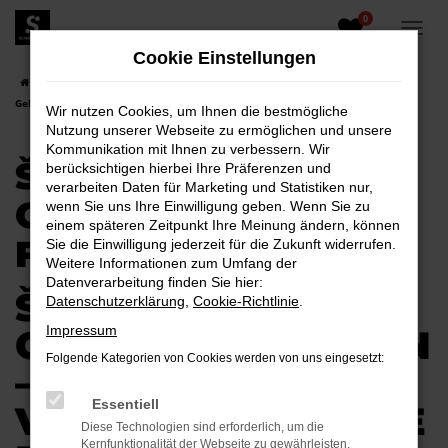
0
Zum
Hauptinhalt
Cookie Einstellungen
springen
Startseite
Elsterwerda
Škoda
Škoda Citigo
Škoda Citigo
Gebrauchtwagen für Elsterwerda
Wir nutzen Cookies, um Ihnen die bestmögliche
Nutzung unserer Webseite zu ermöglichen und unsere
Kommunikation mit Ihnen zu verbessern. Wir
ŠKODA CITIGO
berücksichtigen hierbei Ihre Präferenzen und
verarbeiten Daten für Marketing und Statistiken nur,
GEBRAUCHTWAGEN
wenn Sie uns Ihre Einwilligung geben. Wenn Sie zu
einem späteren Zeitpunkt Ihre Meinung ändern, können
FÜR ELSTERWERDA
Sie die Einwilligung jederzeit für die Zukunft widerrufen.
Weitere Informationen zum Umfang der
Datenverarbeitung finden Sie hier:
ŠKODA CITIGO
Datenschutzerklärung
,
Cookie-Richtlinie
.
GEBRAUCHTWAGEN
Impressum
Folgende Kategorien von Cookies werden von uns eingesetzt:
–
Essentiell
VERTRAUENSVOLLE
Diese Technologien sind erforderlich, um die
Kernfunktionalität der Webseite zu gewährleisten.