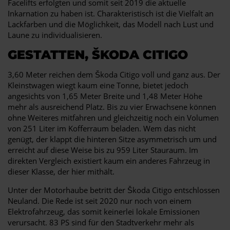
Facelifts erfolgten und somit seit 2019 die aktuelle
Inkarnation zu haben ist. Charakteristisch ist die Vielfalt an
Lackfarben und die Möglichkeit, das Modell nach Lust und
Laune zu individualisieren.
GESTATTEN, ŠKODA CITIGO
3,60 Meter reichen dem Škoda Citigo voll und ganz aus. Der
Kleinstwagen wiegt kaum eine Tonne, bietet jedoch
angesichts von 1,65 Meter Breite und 1,48 Meter Höhe
mehr als ausreichend Platz. Bis zu vier Erwachsene können
ohne Weiteres mitfahren und gleichzeitig noch ein Volumen
von 251 Liter im Kofferraum beladen. Wem das nicht
genügt, der klappt die hinteren Sitze asymmetrisch um und
erreicht auf diese Weise bis zu 959 Liter Stauraum. Im
direkten Vergleich existiert kaum ein anderes Fahrzeug in
dieser Klasse, der hier mithält.
Unter der Motorhaube betritt der Škoda Citigo entschlossen
Neuland. Die Rede ist seit 2020 nur noch von einem
Elektrofahrzeug, das somit keinerlei lokale Emissionen
verursacht. 83 PS sind für den Stadtverkehr mehr als