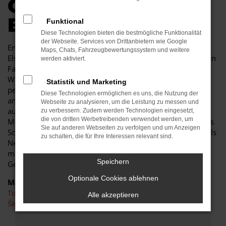
GENAU IN IHREM
BUDGET
Funktional
Diese Technologien bieten die bestmögliche Funktionalität
der Webseite. Services von Drittanbietern wie Google
Endlich angekommen: mit einem Toyota Proace in
Maps, Chats, Fahrzeugbewertungssystem und weitere
Elsterwerda machen Sie alles richtig und sitzen im perfekten
werden aktiviert.
Fahrzeug für diese Stadt. Einerseits sind Sie dank der
Wendigkeit und der sparsamen und effizienten Motoren
Statistik und Marketing
perfekt auf den Stadtverkehr von Elsterwerda eingerichtet,
Diese Technologien ermöglichen es uns, die Nutzung der
andererseits ist der Toyota Proace jedoch auch für Fahrten
Webseite zu analysieren, um die Leistung zu messen und
auf Autobahn oder Landstraße geeignet. Das vielseitige
zu verbessern. Zudem werden Technologien eingesetzt,
die von dritten Werbetreibenden verwendet werden, um
Modell erhalten Sie als Kunde aus Elsterwerda im Autohaus
Sie auf anderen Webseiten zu verfolgen und um Anzeigen
Schiefelbein. Wir bieten Ihnen den Toyota Proace sowohl als
zu schalten, die für Ihre Interessen relevant sind.
Neuwagen als auch als Tageszulassung. Wer noch etwas
mehr sparen möchte, entscheidet sich für ein
Speichern
Gebrauchtfahrzeug oder einen Jahreswagen.
Optionale Cookies ablehnen
Marken
Toyota
Alle akzeptieren
Škoda