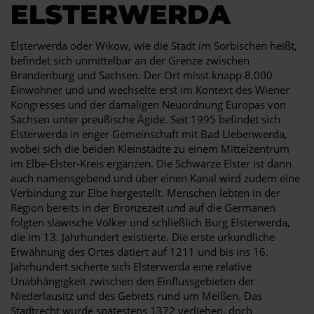
ELSTERWERDA
Elsterwerda oder Wikow, wie die Stadt im Sorbischen heißt,
befindet sich unmittelbar an der Grenze zwischen
Brandenburg und Sachsen. Der Ort misst knapp 8.000
Einwohner und und wechselte erst im Kontext des Wiener
Kongresses und der damaligen Neuordnung Europas von
Sachsen unter preußische Ägide. Seit 1995 befindet sich
Elsterwerda in enger Gemeinschaft mit Bad Liebenwerda,
wobei sich die beiden Kleinstädte zu einem Mittelzentrum
im Elbe-Elster-Kreis ergänzen. Die Schwarze Elster ist dann
auch namensgebend und über einen Kanal wird zudem eine
Verbindung zur Elbe hergestellt. Menschen lebten in der
Region bereits in der Bronzezeit und auf die Germanen
folgten slawische Völker und schließlich Burg Elsterwerda,
die im 13. Jahrhundert existierte. Die erste urkundliche
Erwähnung des Ortes datiert auf 1211 und bis ins 16.
Jahrhundert sicherte sich Elsterwerda eine relative
Unabhängigkeit zwischen den Einflussgebieten der
Niederlausitz und des Gebiets rund um Meißen. Das
Stadtrecht wurde spätestens 1372 verliehen, doch