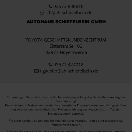
03573 808810
sfb@ah-schiefelbein.de
AUTOHAUS SCHIEFELBEIN GMBH
TOYOTA GESCHÄFTSKUNDENZENTRUM
Elsterstraße 102
02977 Hoyerswerda
03571 424018
t.gaebler@ah-schiefelbein.de
Ehemaliger Neupreis (Unverbindliche Preisempfehlung des Herstellers am Tag der
1
Erstzulassung).
Der errechnete Preisvorteil sowie die angegebene Ersparnis errechnet sich gegenüber
der ehemaligen unverbindlichen Preisempfehlung des Herstellers am Tag der
Erstzulassung (Neupreis).
2
Hierbei handelt es sich um ein Finanzierungs-Angebot. Preise sind Bruttopreise.
Irrtümer vorbehalten.
3
Hierbei handelt es sich um ein Leasing-Angebot. Preise sind Bruttopreise. Irrtümer