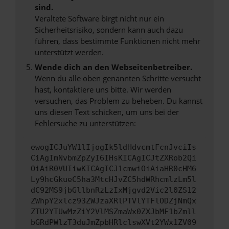
sind.
Veraltete Software birgt nicht nur ein
Sicherheitsrisiko, sondern kann auch dazu
führen, dass bestimmte Funktionen nicht mehr
unterstützt werden.
Wende dich an den Webseitenbetreiber.
Wenn du alle oben genannten Schritte versucht
hast, kontaktiere uns bitte. Wir werden
versuchen, das Problem zu beheben. Du kannst
uns diesen Text schicken, um uns bei der
Fehlersuche zu unterstützen:
ewogICJuYW1lIjogIk5ldHdvcmtFcnJvciIs
CiAgImNvbmZpZyI6IHsKICAgICJtZXRob2Qi
OiAiR0VUIiwKICAgICJ1cmwiOiAiaHR0cHM6
Ly9hcGkueC5ha3MtcHJvZC5hdWRhcmlzLm5l
dC92MS9jbGllbnRzLzIxMjgvd2Vic2l0ZS12
ZWhpY2xlcz93ZWJzaXRlPTVlYTFlODZjNmQx
ZTU2YTUwMzZiY2VlMSZmaWx0ZXJbMF1bZmll
bGRdPWlzT3duJmZpbHRlclswXVt2YWx1ZV09