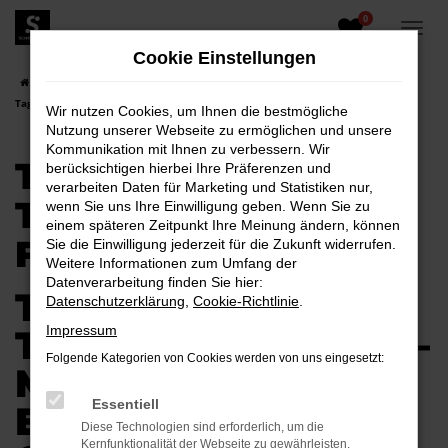
0
Zum
Hauptinhalt
Cookie Einstellungen
springen
Startseite
Elsterwerda
Toyota
Toyota Proace
Toyota Proace
Tageszulassung für Elsterwerda
Wir nutzen Cookies, um Ihnen die bestmögliche
Nutzung unserer Webseite zu ermöglichen und unsere
Kommunikation mit Ihnen zu verbessern. Wir
TOYOTA PROACE
berücksichtigen hierbei Ihre Präferenzen und
verarbeiten Daten für Marketing und Statistiken nur,
TAGESZULASSUNG
wenn Sie uns Ihre Einwilligung geben. Wenn Sie zu
einem späteren Zeitpunkt Ihre Meinung ändern, können
FÜR ELSTERWERDA
Sie die Einwilligung jederzeit für die Zukunft widerrufen.
Weitere Informationen zum Umfang der
Datenverarbeitung finden Sie hier:
TOYOTA PROACE
Datenschutzerklärung
,
Cookie-Richtlinie
.
TAGESZULASSUNG –
Impressum
Folgende Kategorien von Cookies werden von uns eingesetzt:
MOBILITÄT FÜR
Essentiell
ELSTERWERDA
Diese Technologien sind erforderlich, um die
Kernfunktionalität der Webseite zu gewährleisten.