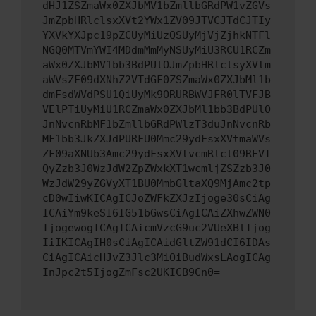
dHJ1ZSZmaWx0ZXJbMV1bZmllbGRdPW1vZGVs
JmZpbHRlclsxXVt2YWx1ZV09JTVCJTdCJTIy
YXVkYXJpc19pZCUyMiUzQSUyMjVjZjhkNTFl
NGQ0MTVmYWI4MDdmMmMyNSUyMiU3RCU1RCZm
aWx0ZXJbMV1bb3BdPUlOJmZpbHRlclsyXVtm
aWVsZF09dXNhZ2VTdGF0ZSZmaWx0ZXJbMl1b
dmFsdWVdPSU1QiUyMk9ORURBWVJFR0lTVFJB
VElPTiUyMiU1RCZmaWx0ZXJbMl1bb3BdPUlO
JnNvcnRbMF1bZmllbGRdPWlzT3duJnNvcnRb
MF1bb3JkZXJdPURFU0Mmc29ydFsxXVtmaWVs
ZF09aXNUb3Amc29ydFsxXVtvcmRlcl09REVT
QyZzb3J0WzJdW2ZpZWxkXT1wcmljZSZzb3J0
WzJdW29yZGVyXT1BU0MmbGltaXQ9MjAmc2tp
cD0wIiwKICAgICJoZWFkZXJzIjoge30sCiAg
ICAiYm9keSI6IG51bGwsCiAgICAiZXhwZWN0
IjogewogICAgICAicmVzcG9uc2VUeXBlIjog
IiIKICAgIH0sCiAgICAidGltZW91dCI6IDAs
CiAgICAicHJvZ3Jlc3MiOiBudWxsLAogICAg
InJpc2t5IjogZmFsc2UKICB9Cn0=