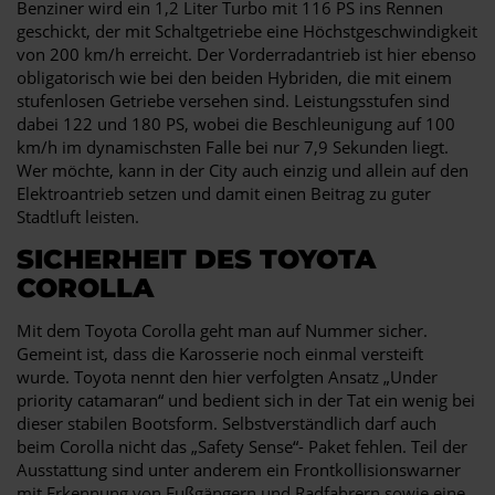
Benziner wird ein 1,2 Liter Turbo mit 116 PS ins Rennen
geschickt, der mit Schaltgetriebe eine Höchstgeschwindigkeit
von 200 km/h erreicht. Der Vorderradantrieb ist hier ebenso
obligatorisch wie bei den beiden Hybriden, die mit einem
stufenlosen Getriebe versehen sind. Leistungsstufen sind
dabei 122 und 180 PS, wobei die Beschleunigung auf 100
km/h im dynamischsten Falle bei nur 7,9 Sekunden liegt.
Wer möchte, kann in der City auch einzig und allein auf den
Elektroantrieb setzen und damit einen Beitrag zu guter
Stadtluft leisten.
SICHERHEIT DES TOYOTA
COROLLA
Mit dem Toyota Corolla geht man auf Nummer sicher.
Gemeint ist, dass die Karosserie noch einmal versteift
wurde. Toyota nennt den hier verfolgten Ansatz „Under
priority catamaran“ und bedient sich in der Tat ein wenig bei
dieser stabilen Bootsform. Selbstverständlich darf auch
beim Corolla nicht das „Safety Sense“- Paket fehlen. Teil der
Ausstattung sind unter anderem ein Frontkollisionswarner
mit Erkennung von Fußgängern und Radfahrern sowie eine