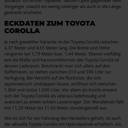
attraktiv. Ein echter Topseller, dessen Optik gegenüber dem
Vorgänger sowohl ein wenig niedriger als auch in die Länge
gestreckt erscheint.
ECKDATEN ZUM TOYOTA
COROLLA
Je nach gewählter Variante ist der Toyota Corolla zwischen
4,37 Meter und 4,65 Meter lang. Die Breite und Höhe
rangieren bei 1,79 Meter bzw. 1,44 Meter. Ebenso vielfältig
wie die Maße und Karosserieformen des Toyota Corolla ist
dessen Laderaum. Beschränkt man sich allein auf den
Kofferraum, so stehen zwischen 313 und 596 Liter zur
Verfügung. Bei Verzicht auf die Rücksitze, die sich
asymmetrisch umklappen lassen, eröffnen sich zwischen
1.004 und stolze 1.606 Liter. Vor allem als Kombi erweist
sich der Toyota Corolla als überaus ladefreudig und
avanciert zu einem echten Lastenträger. Der Wendekreis fällt
mit 11,20 Meter bis 11,60 Meter standesgemäß aus.
Wie es sich für ein Fahrzeug des Herstellers gehört, ist auch
der aktuelle Toyota Corolla mit Hybridantrieb erhältlich. Als