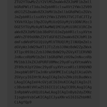
ZTU2YTUwMzZiY2VlMSZmaWx0ZXJbMF1bZmll
bGRdPWlzT3duJmZpbHRlclswXVt2YWx1ZV09
dHJ1ZSZmaWx0ZXJbMV1bZmllbGRdPW1vZGVs
JmZpbHRlclsxXVt2YWx1ZV09JTVCJTdCJTIy
YXVkYXJpc19pZCUyMiUzQSUyMjViODNlMzc3
OGE5YTUyMzAyNTAwMWQ1MCUyMiU3RCU1RCZm
aWx0ZXJbMV1bb3BdPUlOJmZpbHRlclsyXVtm
aWVsZF09dXNhZ2VTdGF0ZSZmaWx0ZXJbMl1b
dmFsdWVdPSU1QiUyMlVTRUQlMjIlNUQmZmls
dGVyWzJdW29wXT1JTiZzb3J0WzBdW2ZpZWxk
XT1pc093biZzb3J0WzBdW29yZGVyXT1ERVND
JnNvcnRbMV1bZmllbGRdPWlzVG9wJnNvcnRb
MV1bb3JkZXJdPURFU0Mmc29ydFsyXVtmaWVs
ZF09cHJpY2Umc29ydFsyXVtvcmRlcl09QVND
JmxpbWl0PTIwJnNraXA9MCIsCiAgICAiaGVh
ZGVycyI6IHt9LAogICAgImJvZHkiOiBudWxs
LAogICAgImV4cGVjdCI6IHsKICAgICAgInJl
c3BvbnNlVHlwZSI6ICIiCiAgICB9LAogICAg
InRpbWVvdXQiOiAwLAogICAgInByb2dyZXNz
IjogbnVsbCwKICAgICJyaXNreSI6IGZhbHNl
CiAgfQp9