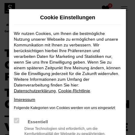
0
Zum
Hauptinhalt
Cookie Einstellungen
springen
Startseite
Kamenz
Toyota
Toyota Corolla
Toyota Corolla
Gebrauchtwagen für Kamenz
Wir nutzen Cookies, um Ihnen die bestmögliche
Nutzung unserer Webseite zu ermöglichen und unsere
Kommunikation mit Ihnen zu verbessern. Wir
TOYOTA COROLLA
berücksichtigen hierbei Ihre Präferenzen und
verarbeiten Daten für Marketing und Statistiken nur,
GEBRAUCHTWAGEN
wenn Sie uns Ihre Einwilligung geben. Wenn Sie zu
einem späteren Zeitpunkt Ihre Meinung ändern, können
FÜR KAMENZ
Sie die Einwilligung jederzeit für die Zukunft widerrufen.
Weitere Informationen zum Umfang der
Datenverarbeitung finden Sie hier:
TOYOTA COROLLA
Datenschutzerklärung
,
Cookie-Richtlinie
.
GEBRAUCHTWAGEN
Impressum
Folgende Kategorien von Cookies werden von uns eingesetzt:
–
Essentiell
VERTRAUENSVOLLE
Diese Technologien sind erforderlich, um die
Kernfunktionalität der Webseite zu gewährleisten.