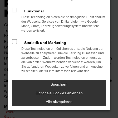
R AUTOKAUF IN
KAMENZ
Funktional
Diese Technologien bieten die bestmögliche Funktionalität
der Webseite. Services von Drittanbietern wie Google
Günstige Mobilität in Kamenz kann so einfach sein. Ein
Maps, Chats, Fahrzeugbewertungssystem und weitere
Toyota Corolla Gebrauchtwagen besticht durch seine
werden aktiviert.
herausragende Qualität und erweist sich als jahrelanger
Begleiter. Sowohl im Stadtverkehr von Kamenz als auch auf
Statistik und Marketing
Landstraße und Autobahn ist der Toyota Corolla
Diese Technologien ermöglichen es uns, die Nutzung der
Gebrauchtwagen eine perfekte Lösung und wird Ihnen viel
Webseite zu analysieren, um die Leistung zu messen und
Freude bereiten. Unser Autohaus ist seit mehr als 30 Jahren
zu verbessern. Zudem werden Technologien eingesetzt,
die von dritten Werbetreibenden verwendet werden, um
im Geschäft. Wir sind nicht nur Experten für Fahrzeuge wie
Sie auf anderen Webseiten zu verfolgen und um Anzeigen
den Toyota Corolla Gebrauchtwagen, sondern auch tief in
zu schalten, die für Ihre Interessen relevant sind.
der Region Kamenz verankert. In unserem Unternehmen
zählen noch Werte wie Vertrauen und Kundennähe, was Sie
Speichern
in jeder Beratung im positivsten Sinne erfahren. Des
Weiteren zeichnen wir uns durch ein breites Fahrzeug- und
Optionale Cookies ablehnen
Serviceangebot und günstige Preise
Alle akzeptieren
Marken
Toyota
Škoda