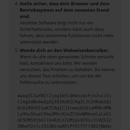
Stelle sicher, dass dein Browser und dein
Betriebssystem auf dem neuesten Stand
sind.
Veraltete Software birgt nicht nur ein
Sicherheitsrisiko, sondern kann auch dazu
führen, dass bestimmte Funktionen nicht mehr
unterstützt werden.
Wende dich an den Webseitenbetreiber.
Wenn du alle oben genannten Schritte versucht
hast, kontaktiere uns bitte. Wir werden
versuchen, das Problem zu beheben. Du kannst
uns diesen Text schicken, um uns bei der
Fehlersuche zu unterstützen:
ewogICJuYW1lIjogIk5ldHdvcmtFcnJvciIs
CiAgImNvbmZpZyI6IHsKICAgICJtZXRob2Qi
OiAiR0VUIiwKICAgICJ1cmwiOiAiaHR0cHM6
Ly9hcGkueC5ha3MtcHJvZC5hdWRhcmlzLm5l
dC92MS9jbGllbnRzLzIxMjgvd2Vic2l0ZS12
ZWhpY2xlcz93ZWJzaXRlPTVlYTFlODZjNmQx