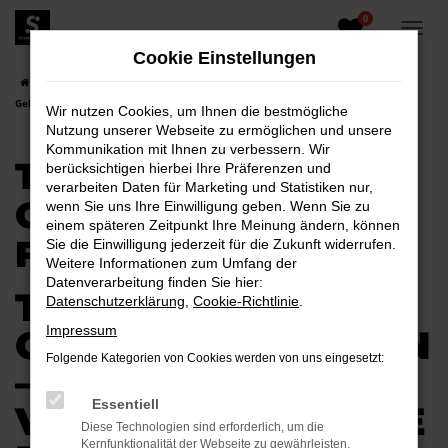
0
Zum
Hauptinhalt
Cookie Einstellungen
springen
Startseite
Kamenz
Toyota
Toyota RAV 4
Toyota RAV 4
Gebrauchtwagen für Kamenz
Wir nutzen Cookies, um Ihnen die bestmögliche
Nutzung unserer Webseite zu ermöglichen und unsere
Kommunikation mit Ihnen zu verbessern. Wir
TOYOTA RAV 4
berücksichtigen hierbei Ihre Präferenzen und
verarbeiten Daten für Marketing und Statistiken nur,
GEBRAUCHTWAGEN
wenn Sie uns Ihre Einwilligung geben. Wenn Sie zu
einem späteren Zeitpunkt Ihre Meinung ändern, können
FÜR KAMENZ
Sie die Einwilligung jederzeit für die Zukunft widerrufen.
Weitere Informationen zum Umfang der
Datenverarbeitung finden Sie hier:
TOYOTA RAV 4
Datenschutzerklärung
,
Cookie-Richtlinie
.
GEBRAUCHTWAGEN
Impressum
Folgende Kategorien von Cookies werden von uns eingesetzt:
–
Essentiell
VERTRAUENSVOLLE
Diese Technologien sind erforderlich, um die
Kernfunktionalität der Webseite zu gewährleisten.