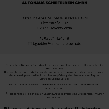
AUTOHAUS SCHIEFELBEIN GMBH
TOYOTA GESCHÄFTSKUNDENZENTRUM
Elsterstraße 102
02977 Hoyerswerda
03571 424018
t.gaebler@ah-schiefelbein.de
Ehemaliger Neupreis (Unverbindliche Preisempfehlung des Herstellers am Tag der
1
Erstzulassung).
Der errechnete Preisvorteil sowie die angegebene Ersparnis errechnet sich gegenüber
der ehemaligen unverbindlichen Preisempfehlung des Herstellers am Tag der
Erstzulassung (Neupreis).
2
Hierbei handelt es sich um ein Finanzierungs-Angebot. Preise sind Bruttopreise.
Irrtümer vorbehalten.
3
Hierbei handelt es sich um ein Leasing-Angebot. Preise sind Bruttopreise. Irrtümer
vorbehalten.
Impressum
Datenschutz
Barrierefreiheit
Händlerwebsiten