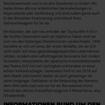
Meisterwerkstatt und ist an drei Standorten zu finden. Wir
bieten Ihnen alle nur erdenklichen Serviceleistungen in
Hoyerswerda oder Senftenberg und sind zudem gerne auch
in den Bereichen Finanzierung und Ankauf Ihres
Gebrauchtwagens für Sie da.
Ein Klassiker, der sich neu erfindet: der Toyota RAV 4 ist in
der fünften Generation auch als Hybrid zu haben und hat
sich von den bisherigen Dieselmotoren verabschiedet. 1994
handelte es sich um eines der ersten Modelle, die als SUV
nicht mehr auf einen geländewagentypischen Leiterrahmen
setzten, sondern eine selbsttragende Karosserie bot. Anders
formuliert, interpretierte der japanische Automobilhersteller
das Thema SUV mit viel Leichtigkeit und landete so einen
echten Verkaufsschlager. Generation fünf ist seit 2018 auf
dem Markt und sowohl stärker als auch geräumiger als
seine Vorgänger. Geblieben ist die Bedeutung des Namens,
denn RAV steht nach wie vor für ein Recreational Active
Vehicle (ein aktives Freizeitfahrzeug) mit 4-Wheel-Drive, also
Allradantrieb.
INFORMATIONEN RUND UM DEN