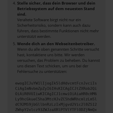
Stelle sicher, dass dein Browser und dein
Betriebssystem auf dem neuesten Stand
sind.
Veraltete Software birgt nicht nur ein
Sicherheitsrisiko, sondern kann auch dazu
führen, dass bestimmte Funktionen nicht mehr
unterstützt werden.
Wende dich an den Webseitenbetreiber.
Wenn du alle oben genannten Schritte versucht
hast, kontaktiere uns bitte. Wir werden
versuchen, das Problem zu beheben. Du kannst
uns diesen Text schicken, um uns bei der
Fehlersuche zu unterstützen:
ewogICJuYW1lIjogIk5ldHdvcmtFcnJvciIs
CiAgImNvbmZpZyI6IHsKICAgICJtZXRob2Qi
OiAiR0VUIiwKICAgICJ1cmwiOiAiaHR0cHM6
Ly9hcGkueC5ha3MtcHJvZC5hdWRhcmlzLm5l
dC92MS9jbGllbnRzLzIxMjgvd2Vic2l0ZS12
ZWhpY2xlcz93ZWJzaXRlPTVlYTFlODZjNmQx