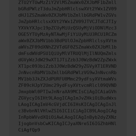
ZTU2YTUwMzZiY2VlMSZmaWx0ZXJbMF1bZmll
bGRdPWlzT3duJmZpbHRlclswXVt2YWx1ZV09
dHJ1ZSZmaWx0ZXJbMV1bZmllbGRdPW1vZGVs
JmZpbHRlclsxXVt2YWx1ZV09JTVCJTdCJTIy
YXVkYXJpc19pZCUyMiUzQSUyMjViODNlMzc3
OGE5YTUyMzAyNTAwMjFiYiUyMiU3RCU1RCZm
aWx0ZXJbMV1bb3BdPUlOJmZpbHRlclsyXVtm
aWVsZF09dXNhZ2VTdGF0ZSZmaWx0ZXJbMl1b
dmFsdWVdPSU1QiUyMlVTRUQlMjIlNUQmZmls
dGVyWzJdW29wXT1JTiZzb3J0WzBdW2ZpZWxk
XT1pc093biZzb3J0WzBdW29yZGVyXT1ERVND
JnNvcnRbMV1bZmllbGRdPWlzVG9wJnNvcnRb
MV1bb3JkZXJdPURFU0Mmc29ydFsyXVtmaWVs
ZF09cHJpY2Umc29ydFsyXVtvcmRlcl09QVND
JmxpbWl0PTIwJnNraXA9MCIsCiAgICAiaGVh
ZGVycyI6IHt9LAogICAgImJvZHkiOiBudWxs
LAogICAgImV4cGVjdCI6IHsKICAgICAgInJl
c3BvbnNlVHlwZSI6ICIiCiAgICB9LAogICAg
InRpbWVvdXQiOiAwLAogICAgInByb2dyZXNz
IjogbnVsbCwKICAgICJyaXNreSI6IGZhbHNl
CiAgfQp9