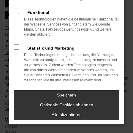
R AUTOKAUF IN
KAMENZ
Funktional
Diese Technologien bieten die bestmögliche Funktionalität
der Webseite. Services von Drittanbietern wie Google
Günstige Mobilität in Kamenz kann so einfach sein. Ein
Maps, Chats, Fahrzeugbewertungssystem und weitere
Toyota RAV 4 Gebrauchtwagen besticht durch seine
werden aktiviert.
herausragende Qualität und erweist sich als jahrelanger
Begleiter. Sowohl im Stadtverkehr von Kamenz als auch auf
Statistik und Marketing
Landstraße und Autobahn ist der Toyota RAV 4
Diese Technologien ermöglichen es uns, die Nutzung der
Gebrauchtwagen eine perfekte Lösung und wird Ihnen viel
Webseite zu analysieren, um die Leistung zu messen und
Freude bereiten. Unser Autohaus ist seit mehr als 30 Jahren
zu verbessern. Zudem werden Technologien eingesetzt,
die von dritten Werbetreibenden verwendet werden, um
im Geschäft. Wir sind nicht nur Experten für Fahrzeuge wie
Sie auf anderen Webseiten zu verfolgen und um Anzeigen
den Toyota RAV 4 Gebrauchtwagen, sondern auch tief in der
zu schalten, die für Ihre Interessen relevant sind.
Region Kamenz verankert. In unserem Unternehmen zählen
noch Werte wie Vertrauen und Kundennähe, was Sie in jeder
Speichern
Beratung im positivsten Sinne erfahren. Des Weiteren
zeichnen wir uns durch ein breites Fahrzeug- und
Optionale Cookies ablehnen
Serviceangebot und günstige Preise
Alle akzeptieren
Marken
Toyota
Škoda