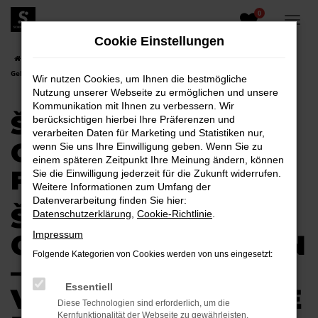
0
Zum
Hauptinhalt
Cookie Einstellungen
springen
Startseite
Senftenberg
Škoda
Škoda Karoq
Škoda Karoq
Gebrauchtwagen für Senftenberg
Wir nutzen Cookies, um Ihnen die bestmögliche
Nutzung unserer Webseite zu ermöglichen und unsere
Kommunikation mit Ihnen zu verbessern. Wir
ŠKODA KAROQ
berücksichtigen hierbei Ihre Präferenzen und
verarbeiten Daten für Marketing und Statistiken nur,
GEBRAUCHTWAGEN
wenn Sie uns Ihre Einwilligung geben. Wenn Sie zu
einem späteren Zeitpunkt Ihre Meinung ändern, können
FÜR SENFTENBERG
Sie die Einwilligung jederzeit für die Zukunft widerrufen.
Weitere Informationen zum Umfang der
Datenverarbeitung finden Sie hier:
ŠKODA KAROQ
Datenschutzerklärung
,
Cookie-Richtlinie
.
GEBRAUCHTWAGEN
Impressum
Folgende Kategorien von Cookies werden von uns eingesetzt:
–
Essentiell
VERTRAUENSVOLLE
Diese Technologien sind erforderlich, um die
Kernfunktionalität der Webseite zu gewährleisten.