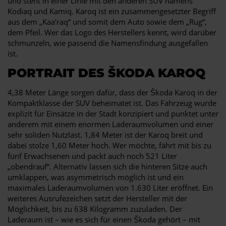
und steht in einer Linie mit den anderen SUV namens
Kodiaq und Kamiq. Karoq ist ein zusammengesetzter Begriff
aus dem „Kaa‘raq“ und somit dem Auto sowie dem „Rug“,
dem Pfeil. Wer das Logo des Herstellers kennt, wird darüber
schmunzeln, wie passend die Namensfindung ausgefallen
ist.
PORTRAIT DES ŠKODA KAROQ
4,38 Meter Länge sorgen dafür, dass der Škoda Karoq in der
Kompaktklasse der SUV beheimatet ist. Das Fahrzeug wurde
explizit für Einsätze in der Stadt konzipiert und punktet unter
anderem mit einem enormen Laderaumvolumen und einer
sehr soliden Nutzlast. 1,84 Meter ist der Karoq breit und
dabei stolze 1,60 Meter hoch. Wer möchte, fährt mit bis zu
fünf Erwachsenen und packt auch noch 521 Liter
„obendrauf“. Alternativ lassen sich die hinteren Sitze auch
umklappen, was asymmetrisch möglich ist und ein
maximales Laderaumvolumen von 1.630 Liter eröffnet. Ein
weiteres Ausrufezeichen setzt der Hersteller mit der
Möglichkeit, bis zu 638 Kilogramm zuzuladen. Der
Laderaum ist – wie es sich für einen Škoda gehört – mit