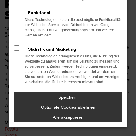
R AUTOKAUF IN
SENFTENBERG
Funktional
Diese Technologien bieten die bestmögliche Funktionalität
der Webseite. Services von Drittanbietern wie Google
Günstige Mobilität in Senftenberg kann so einfach sein. Ein
Maps, Chats, Fahrzeugbewertungssystem und weitere
Škoda Karoq Gebrauchtwagen besticht durch seine
werden aktiviert.
herausragende Qualität und erweist sich als jahrelanger
Begleiter. Sowohl im Stadtverkehr von Senftenberg als auch
Statistik und Marketing
auf Landstraße und Autobahn ist der Škoda Karoq
Diese Technologien ermöglichen es uns, die Nutzung der
Gebrauchtwagen eine perfekte Lösung und wird Ihnen viel
Webseite zu analysieren, um die Leistung zu messen und
Freude bereiten. Unser Autohaus ist seit mehr als 30 Jahren
zu verbessern. Zudem werden Technologien eingesetzt,
die von dritten Werbetreibenden verwendet werden, um
im Geschäft. Wir sind nicht nur Experten für Fahrzeuge wie
Sie auf anderen Webseiten zu verfolgen und um Anzeigen
den Škoda Karoq Gebrauchtwagen, sondern auch tief in der
zu schalten, die für Ihre Interessen relevant sind.
Region Senftenberg verankert. In unserem Unternehmen
zählen noch Werte wie Vertrauen und Kundennähe, was Sie
Speichern
in jeder Beratung im positivsten Sinne erfahren. Des
Weiteren zeichnen wir uns durch ein breites Fahrzeug- und
Optionale Cookies ablehnen
Serviceangebot und günstige Preise
Alle akzeptieren
Marken
Toyota
Škoda