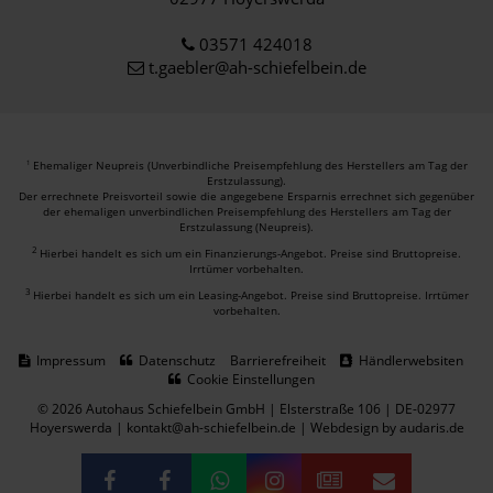
03571 424018
t.gaebler@ah-schiefelbein.de
Ehemaliger Neupreis (Unverbindliche Preisempfehlung des Herstellers am Tag der
1
Erstzulassung).
Der errechnete Preisvorteil sowie die angegebene Ersparnis errechnet sich gegenüber
der ehemaligen unverbindlichen Preisempfehlung des Herstellers am Tag der
Erstzulassung (Neupreis).
2
Hierbei handelt es sich um ein Finanzierungs-Angebot. Preise sind Bruttopreise.
Irrtümer vorbehalten.
3
Hierbei handelt es sich um ein Leasing-Angebot. Preise sind Bruttopreise. Irrtümer
vorbehalten.
Impressum
Datenschutz
Barrierefreiheit
Händlerwebsiten
Cookie Einstellungen
© 2026 Autohaus Schiefelbein GmbH | Elsterstraße 106 | DE-02977
Hoyerswerda | kontakt@ah-schiefelbein.de |
Webdesign by audaris.de