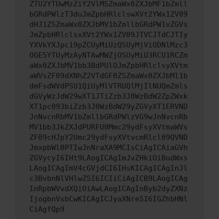
ZTU2YTUwMzZiY2VlMSZmaWx0ZXJbMF1bZmll
bGRdPWlzT3duJmZpbHRlclswXVt2YWx1ZV09
dHJ1ZSZmaWx0ZXJbMV1bZmllbGRdPW1vZGVs
JmZpbHRlclsxXVt2YWx1ZV09JTVCJTdCJTIy
YXVkYXJpc19pZCUyMiUzQSUyMjViODNlMzc3
OGE5YTUyMzAyNTAwMWZjOSUyMiU3RCU1RCZm
aWx0ZXJbMV1bb3BdPUlOJmZpbHRlclsyXVtm
aWVsZF09dXNhZ2VTdGF0ZSZmaWx0ZXJbMl1b
dmFsdWVdPSU1QiUyMlVTRUQlMjIlNUQmZmls
dGVyWzJdW29wXT1JTiZzb3J0WzBdW2ZpZWxk
XT1pc093biZzb3J0WzBdW29yZGVyXT1ERVND
JnNvcnRbMV1bZmllbGRdPWlzVG9wJnNvcnRb
MV1bb3JkZXJdPURFU0Mmc29ydFsyXVtmaWVs
ZF09cHJpY2Umc29ydFsyXVtvcmRlcl09QVND
JmxpbWl0PTIwJnNraXA9MCIsCiAgICAiaGVh
ZGVycyI6IHt9LAogICAgImJvZHkiOiBudWxs
LAogICAgImV4cGVjdCI6IHsKICAgICAgInJl
c3BvbnNlVHlwZSI6ICIiCiAgICB9LAogICAg
InRpbWVvdXQiOiAwLAogICAgInByb2dyZXNz
IjogbnVsbCwKICAgICJyaXNreSI6IGZhbHNl
CiAgfQp9