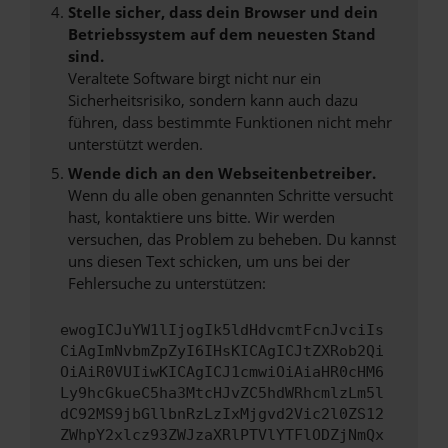
Stelle sicher, dass dein Browser und dein
Betriebssystem auf dem neuesten Stand
sind.
Veraltete Software birgt nicht nur ein
Sicherheitsrisiko, sondern kann auch dazu
führen, dass bestimmte Funktionen nicht mehr
unterstützt werden.
Wende dich an den Webseitenbetreiber.
Wenn du alle oben genannten Schritte versucht
hast, kontaktiere uns bitte. Wir werden
versuchen, das Problem zu beheben. Du kannst
uns diesen Text schicken, um uns bei der
Fehlersuche zu unterstützen:
ewogICJuYW1lIjogIk5ldHdvcmtFcnJvciIs
CiAgImNvbmZpZyI6IHsKICAgICJtZXRob2Qi
OiAiR0VUIiwKICAgICJ1cmwiOiAiaHR0cHM6
Ly9hcGkueC5ha3MtcHJvZC5hdWRhcmlzLm5l
dC92MS9jbGllbnRzLzIxMjgvd2Vic2l0ZS12
ZWhpY2xlcz93ZWJzaXRlPTVlYTFlODZjNmQx