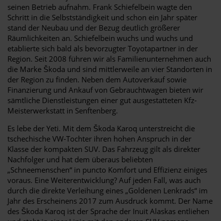
seinen Betrieb aufnahm. Frank Schiefelbein wagte den
Schritt in die Selbstständigkeit und schon ein Jahr später
stand der Neubau und der Bezug deutlich größerer
Räumlichkeiten an. Schiefelbein wuchs und wuchs und
etablierte sich bald als bevorzugter Toyotapartner in der
Region. Seit 2008 führen wir als Familienunternehmen auch
die Marke Škoda und sind mittlerweile an vier Standorten in
der Region zu finden. Neben dem Autoverkauf sowie
Finanzierung und Ankauf von Gebrauchtwagen bieten wir
sämtliche Dienstleistungen einer gut ausgestatteten Kfz-
Meisterwerkstatt in Senftenberg.
Es lebe der Yeti. Mit dem Škoda Karoq unterstreicht die
tschechische VW-Tochter ihren hohen Anspruch in der
Klasse der kompakten SUV. Das Fahrzeug gilt als direkter
Nachfolger und hat dem überaus beliebten
„Schneemenschen“ in puncto Komfort und Effizienz einiges
voraus. Eine Weiterentwicklung? Auf jeden Fall, was auch
durch die direkte Verleihung eines „Goldenen Lenkrads“ im
Jahr des Erscheinens 2017 zum Ausdruck kommt. Der Name
des Škoda Karoq ist der Sprache der Inuit Alaskas entliehen